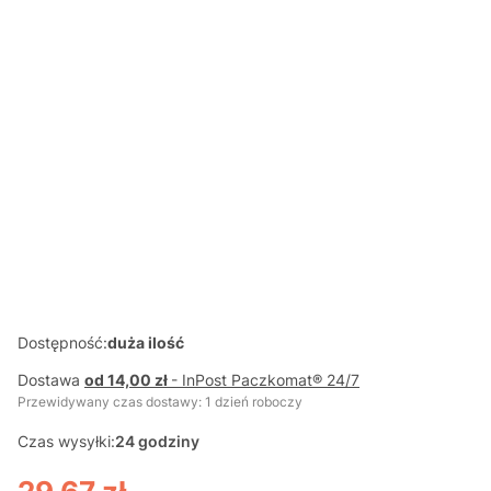
WESOŁE
WESOŁE
WESOŁE
WESOŁE
ZWIERZAKI
ZWIERZAKI
ZWIERZAKI
ZWIERZAKI
URODZINY
PIECZEMY
MORSKA
MAŁE
KSIĄŻECZKA Z
TORT
WYPRAWA
KRÓLICZKI
RUCHOMYMI
KSIĄŻECZKA Z
KSIĄŻECZKA Z
KSIĄŻECZKA Z
ELEMENTAMI
RUCHOMYMI
RUCHOMYMI
RUCHOMYMI
ELEMENTAMI
ELEMENTAMI
ELEMENTAMI
Dostępność:
duża ilość
Dostawa
od 14,00 zł
- InPost Paczkomat® 24/7
Przewidywany czas dostawy: 1 dzień roboczy
Czas wysyłki:
24 godziny