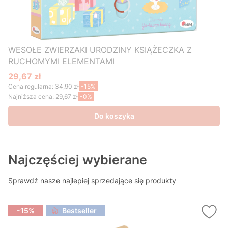
WESOŁE ZWIERZAKI URODZINY KSIĄŻECZKA Z
RUCHOMYMI ELEMENTAMI
29,67 zł
Cena promocyjna
Cena regularna:
34,90 zł
-15%
Najniższa cena:
29,67 zł
-0%
Do koszyka
Najczęściej wybierane
Sprawdź nasze najlepiej sprzedające się produkty
-15%
Bestseller