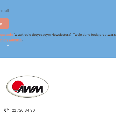
-mail
ę
egulamin
(w zakresie dotyczącym Newslettera). Twoje dane będą przetwarz
ką prywatności
.
22 720 34 90