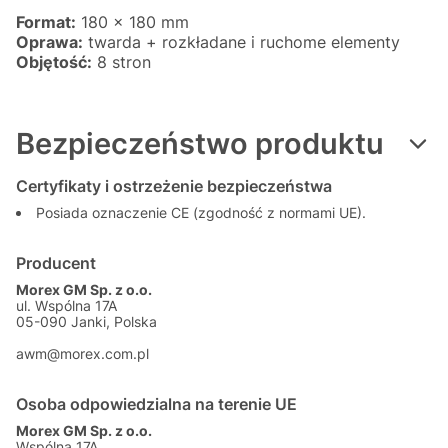
Format:
180 × 180 mm
Oprawa:
twarda + rozkładane i ruchome elementy
Objętość:
8 stron
Bezpieczeństwo produktu
Certyfikaty i ostrzeżenie bezpieczeństwa
Posiada oznaczenie CE (zgodność z normami UE).
Producent
Morex GM Sp. z o.o.
ul. Wspólna 17A
05-090 Janki, Polska
awm@morex.com.pl
Osoba odpowiedzialna na terenie UE
Morex GM Sp. z o.o.
Wspólna 17A