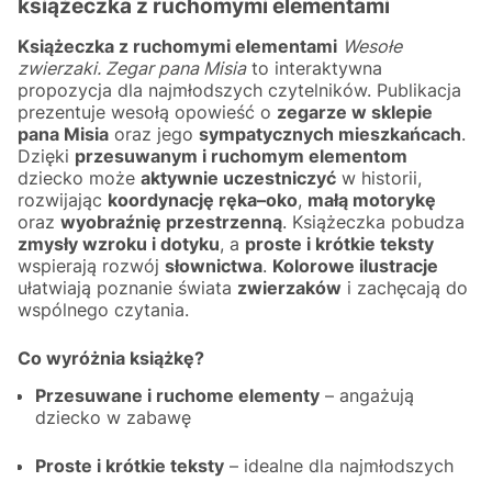
książeczka z ruchomymi elementami
Książeczka z ruchomymi elementami
Wesołe
zwierzaki. Zegar pana Misia
to interaktywna
propozycja dla najmłodszych czytelników. Publikacja
prezentuje wesołą opowieść o
zegarze w sklepie
pana Misia
oraz jego
sympatycznych mieszkańcach
.
Dzięki
przesuwanym i ruchomym elementom
dziecko może
aktywnie uczestniczyć
w historii,
rozwijając
koordynację ręka–oko
,
małą motorykę
oraz
wyobraźnię przestrzenną
. Książeczka pobudza
zmysły wzroku i dotyku
, a
proste i krótkie teksty
wspierają rozwój
słownictwa
.
Kolorowe ilustracje
ułatwiają poznanie świata
zwierzaków
i zachęcają do
wspólnego czytania.
Co wyróżnia książkę?
Przesuwane i ruchome elementy
– angażują
dziecko w zabawę
Proste i krótkie teksty
– idealne dla najmłodszych