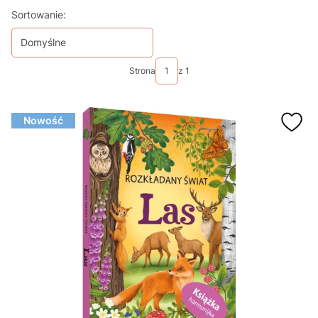
Lista produktów
Sortowanie:
Domyślne
Strona
z 1
Nowość