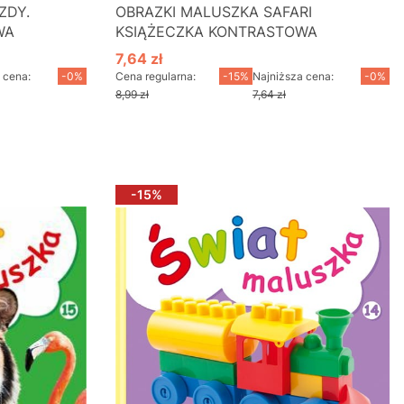
ZDY.
OBRAZKI MALUSZKA SAFARI
WA
KSIĄŻECZKA KONTRASTOWA
7,64 zł
Cena promocyjna
 cena:
-0%
Cena regularna:
-15%
Najniższa cena:
-0%
8,99 zł
7,64 zł
Do koszyka
-15%