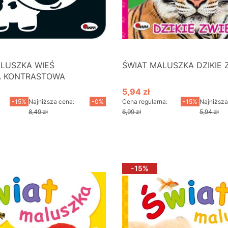
ALUSZKA WIEŚ
ŚWIAT MALUSZKA DZIKIE 
A KONTRASTOWA
5,94 zł
cyjna
Cena promocyjna
-15%
Najniższa cena:
-0%
Cena regularna:
-15%
Najniższa
8,49 zł
6,99 zł
5,94 zł
o koszyka
Do koszyka
-15%