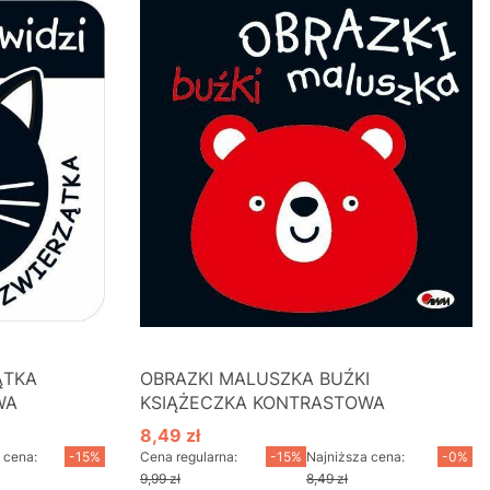
ĄTKA
OBRAZKI MALUSZKA BUŹKI
WA
KSIĄŻECZKA KONTRASTOWA
8,49 zł
Cena promocyjna
 cena:
-15%
Cena regularna:
-15%
Najniższa cena:
-0%
9,99 zł
8,49 zł