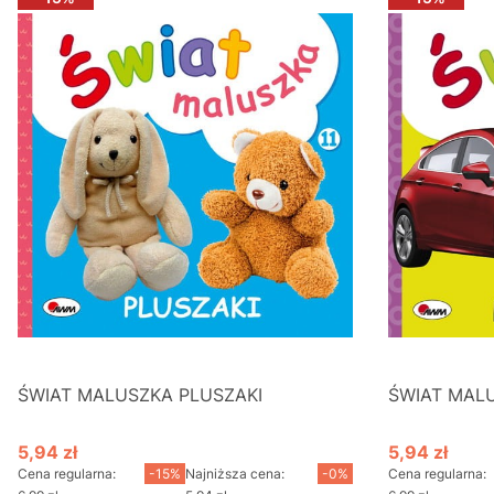
ŚWIAT MALUSZKA PLUSZAKI
ŚWIAT MAL
5,94 zł
5,94 zł
Cena promocyjna
Cena promo
Cena regularna:
-15%
Najniższa cena:
-0%
Cena regularna: