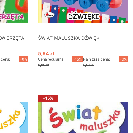
ZWIERZĘTA
ŚWIAT MALUSZKA DŹWIĘKI
5,94 zł
Cena promocyjna
 cena:
-0%
Cena regularna:
-15%
Najniższa cena:
-0%
6,99 zł
5,94 zł
Do koszyka
-15%