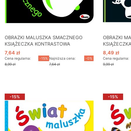
OBRAZKI MALUSZKA SMACZNEGO
OBRAZKI M
KSIĄŻECZKA KONTRASTOWA
KSIĄŻECZK
7,64 zł
8,49 zł
Cena promocyjna
Cena promo
Cena regularna:
-15%
Najniższa cena:
-0%
Cena regularna:
8,99 zł
7,64 zł
9,99 zł
Do koszyka
D
-15%
-15%