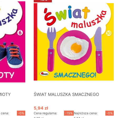
MIOTY
ŚWIAT MALUSZKA SMACZNEGO
5,94 zł
Cena promocyjna
 cena:
-0%
Cena regularna:
-15%
Najniższa cena:
-0%