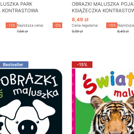
ALUSZKA PARK
OBRAZKI MALUSZKA POJA
A KONTRASTOWA
KSIĄŻECZKA KONTRASTO
8,49 zł
cyjna
Cena promocyjna
-15%
Najniższa cena:
-0%
Cena regularna:
-15%
Najniższa
7,64 zł
9,99 zł
8,49 zł
o koszyka
Do koszyka
Bestseller
-15%