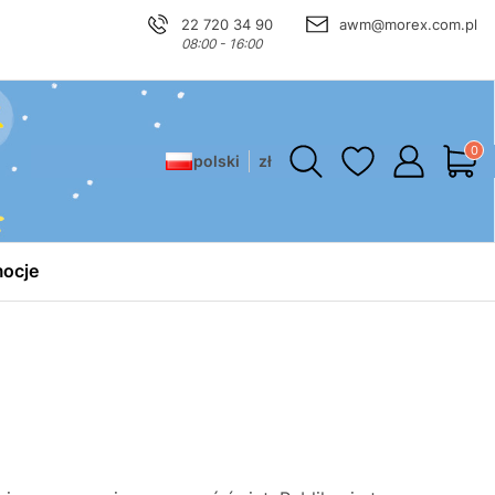
22 720 34 90
awm@morex.com.pl
08:00 - 16:00
Produ
polski
zł
ocje