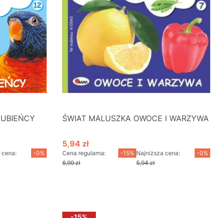
LUBIEŃCY
ŚWIAT MALUSZKA OWOCE I WARZYWA
5,94 zł
Cena promocyjna
 cena:
-0%
Cena regularna:
-15%
Najniższa cena:
-0%
6,99 zł
5,94 zł
Do koszyka
-15%