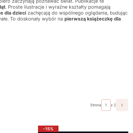
piero zaczynają poznawać świat. Publikacje te
ląt
. Proste ilustracje i wyraźne kształty pomagają
 dla dzieci
zachęcają do wspólnego oglądania, budując
rwałe. To doskonały wybór na
pierwszą książeczkę dla
Strona
z 2
Nast
-15%