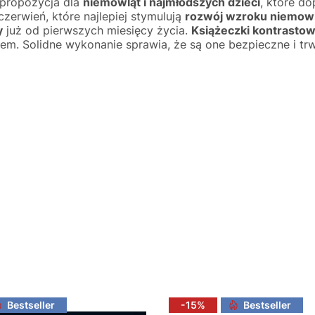
 propozycja dla
niemowląt i najmłodszych dzieci
, które do
i czerwień, które najlepiej stymulują
rozwój wzroku niemow
y
już od pierwszych miesięcy życia.
Książeczki kontrastowe
nem. Solidne wykonanie sprawia, że są one bezpieczne i t
Bestseller
-15%
Bestseller