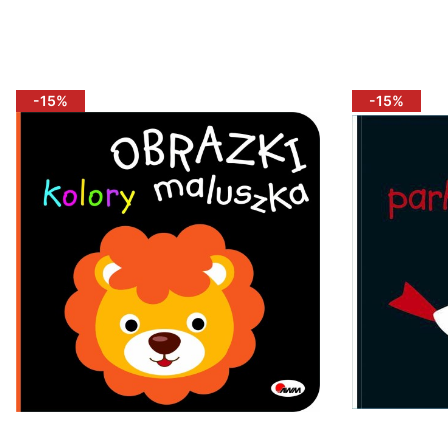
Do koszyka
D
-15%
-15%