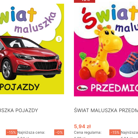
USZKA POJAZDY
ŚWIAT MALUSZKA PRZED
5,94 zł
cyjna
Cena promocyjna
-15%
Najniższa cena:
-0%
Cena regularna:
-15%
Najniższa