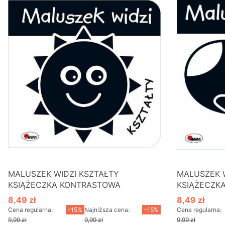
MALUSZEK WIDZI KSZTAŁTY
MALUSZEK 
KSIĄŻECZKA KONTRASTOWA
KSIĄŻECZK
8,49 zł
8,49 zł
Cena promocyjna
Cena promo
Cena regularna:
-15%
Najniższa cena:
-15%
Cena regularna:
9,99 zł
9,99 zł
9,99 zł