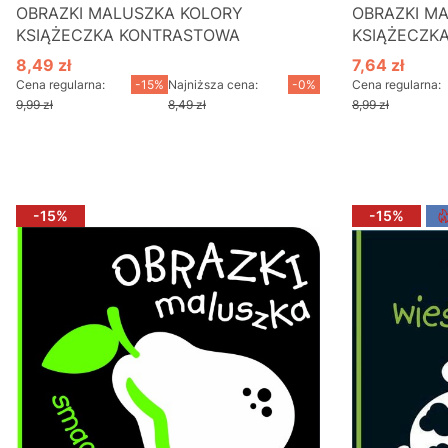
OBRAZKI MALUSZKA KOLORY
OBRAZKI M
KSIĄŻECZKA KONTRASTOWA
KSIĄŻECZK
8,49 zł
7,64 zł
Cena promocyjna
Cena promo
Cena regularna:
-15%
Najniższa cena:
-0%
Cena regularna:
9,99 zł
8,49 zł
8,99 zł
Do koszyka
D
-15%
-15%