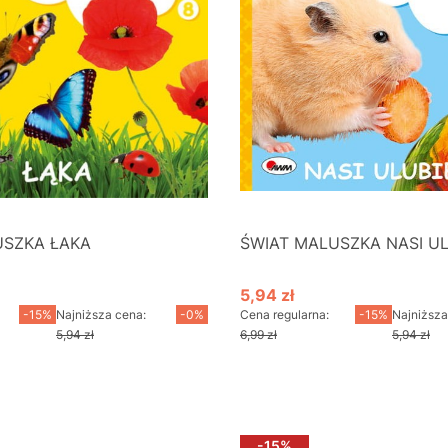
USZKA ŁAKA
ŚWIAT MALUSZKA NASI U
5,94 zł
cyjna
Cena promocyjna
-15%
Najniższa cena:
-0%
Cena regularna:
-15%
Najniższa
5,94 zł
6,99 zł
5,94 zł
o koszyka
Do koszyka
-15%