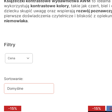
Książeczki kontrastowe wydawnictwa AWM
to idealna
wykorzystują
kontrastowe kolory
, takie jak czerń, biel 
dziecku skupić uwagę oraz wspierają
rozwój poznawcz
pierwsze doświadczenia czytelnicze i bliskość z opieku
niemowlaka
.
Filtry
Cena
Koniec filtrów
Lista produktów
Sortowanie:
Domyślne
-15%
-15%