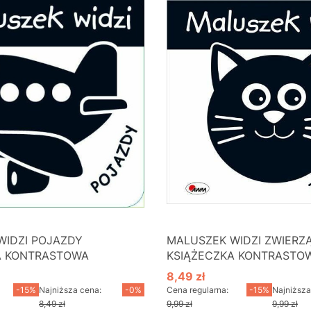
WIDZI POJAZDY
MALUSZEK WIDZI ZWIERZ
A KONTRASTOWA
KSIĄŻECZKA KONTRASTO
8,49 zł
cyjna
Cena promocyjna
-15%
Najniższa cena:
-0%
Cena regularna:
-15%
Najniższa
8,49 zł
9,99 zł
9,99 zł