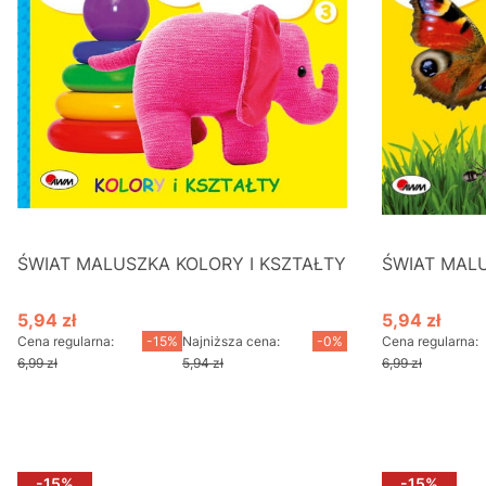
ŚWIAT MALUSZKA KOLORY I KSZTAŁTY
ŚWIAT MAL
5,94 zł
5,94 zł
Cena promocyjna
Cena promo
Cena regularna:
-15%
Najniższa cena:
-0%
Cena regularna:
6,99 zł
5,94 zł
6,99 zł
Do koszyka
D
-15%
-15%