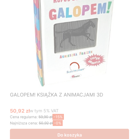
GALOPEM! KSIĄŻKA Z ANIMACJAMI 3D
50,92 zł
w tym %s VAT
w tym
5%
VAT
Cena promocyjna brutto
Cena regularna:
59,90 zł
-15%
Najniższa cena:
50,92 zł
-0%
Do koszyka