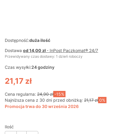
KSIĄŻKA
KSIĄŻKA
A
SENSORYCZN
SENSORYCZN
SENSORYCZN
A
A
A
Dostępność:
duża ilość
Dostawa
od 14,00 zł
- InPost Paczkomat® 24/7
Przewidywany czas dostawy: 1 dzień roboczy
Czas wysyłki:
24 godziny
21,17 zł
Cena regularna:
24,90 zł
-15%
Najniższa cena z 30 dni przed obniżką:
21,17 zł
0%
Promocja trwa do 30 września 2026
Ilość