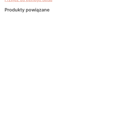
Produkty powiązane
POGŁASZCZ
POGŁASZCZ
POGŁASZCZ
POGŁASZCZ
ZWIERZĄTKO
DZIKIE
DOMOWE
ZWIERZĄTKO
KSIĄŻKA
ZWIERZĄTKO
ZWIERZĄTKO
NA ŁĄCE
SENSORYCZN
KSIĄŻKA
KSIĄŻKA
KSIĄŻKA
A
SENSORYCZN
SENSORYCZN
SENSORYCZN
A
A
A
PRZYTUL
POGŁASZCZ
MNIE LAS
ZWIERZĘTA
MILUSIŃSCY
MILUSIŃSCY
KSIĄŻKA
ŚWIATA
W DOMU
NA WSI
SENSORYCZN
KSIĄŻKA