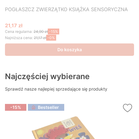
POGŁASZCZ ZWIERZĄTKO KSIĄŻKA SENSORYCZNA
21,17 zł
Cena promocyjna
Cena regularna:
24,90 zł
-15%
Najniższa cena:
21,17 zł
-0%
Do koszyka
Najczęściej wybierane
Sprawdź nasze najlepiej sprzedające się produkty
-15%
Bestseller