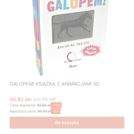
GALOPEM! KSIĄŻKA Z ANIMACJAMI 3D
50,92 zł
w tym %s VAT
w tym
5%
VAT
Cena promocyjna brutto
Cena regularna:
59,90 zł
-15%
Najniższa cena:
50,92 zł
-0%
Do koszyka