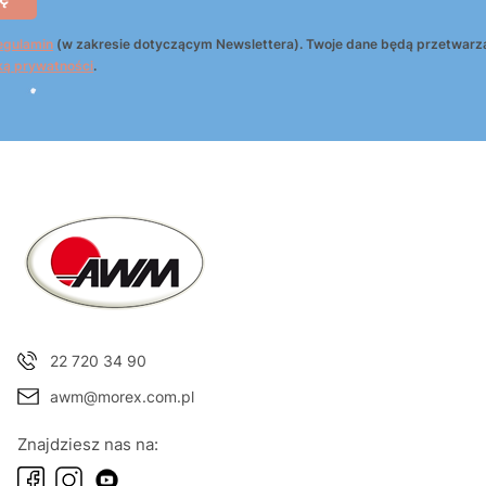
egulamin
(w zakresie dotyczącym Newslettera). Twoje dane będą przetwarz
ką prywatności
.
22 720 34 90
awm@morex.com.pl
Znajdziesz nas na: