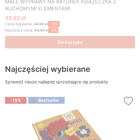
MAŁE WYPRAWY NA RATUNEK KSIĄŻECZKA Z
RUCHOMYMI ELEMENTAMI
33,92 zł
Cena promocyjna
Cena regularna:
39,90 zł
-15%
Najniższa cena:
33,92 zł
-0%
Do koszyka
Najczęściej wybierane
Sprawdź nasze najlepiej sprzedające się produkty
-15%
Bestseller