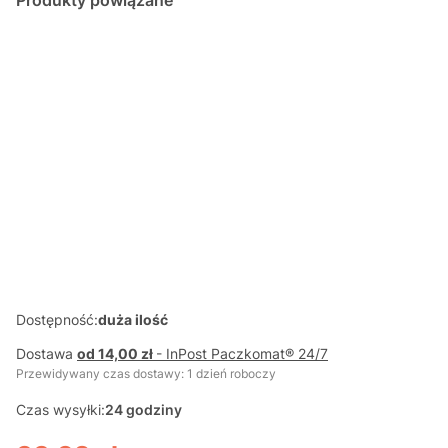
MAŁE
WYPRAWY NA
RATUNEK
KSIĄŻECZKA Z
RUCHOMYMI
ELEMENTAMI
Dostępność:
duża ilość
Dostawa
od 14,00 zł
- InPost Paczkomat® 24/7
Przewidywany czas dostawy: 1 dzień roboczy
Czas wysyłki:
24 godziny