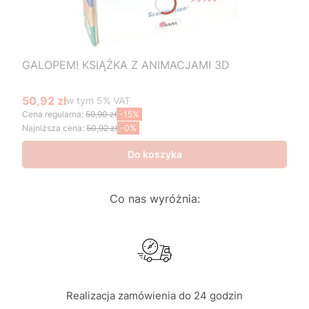
GALOPEM! KSIĄŻKA Z ANIMACJAMI 3D
50,92 zł
w tym %s VAT
w tym
5%
VAT
Cena promocyjna brutto
Cena regularna:
59,90 zł
-15%
Najniższa cena:
50,92 zł
-0%
Do koszyka
Co nas wyróżnia:
Realizacja zamówienia do 24 godzin