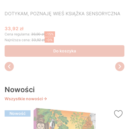
DOTYKAM, POZNAJĘ WIEŚ KSIĄŻKA SENSORYCZNA
33,92 zł
Cena promocyjna
Cena regularna:
39,90 zł
-15%
Najniższa cena:
33,92 zł
-0%
Do koszyka
Nowości
Wszystkie nowości
Nowość