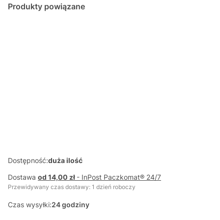
Produkty powiązane
CZERWONY
TRZY MAŁE
BRZYDKIE
BAJKI
KAPTUREK
ŚWINKI BAJKI
KACZĄTKO
CZYTAMY
BAJKI
CZYTAJKI
BAJKI
SAMI
CZYTAJKI
CZYTAJKI
Dostępność:
duża ilość
Dostawa
od 14,00 zł
- InPost Paczkomat® 24/7
Przewidywany czas dostawy: 1 dzień roboczy
Czas wysyłki:
24 godziny