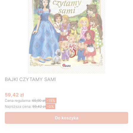
BAJKI CZYTAMY SAMI
59,42 zł
Cena promocyjna
Cena regularna:
69,90 zł
-15%
Najniższa cena:
59,42 zł
-0%
Do koszyka