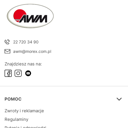
22 720 34 90
awm@morex.com.pl
Znajdziesz nas na:
Linki w stopce
POMOC
Zwroty i reklamacje
Regulaminy
Pytania i odpowiedzi