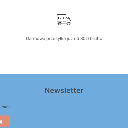
Darmowa przesyłka już od 80zł brutto
Newsletter
-mail
ę