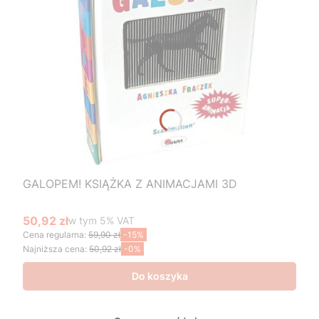
GALOPEM! KSIĄŻKA Z ANIMACJAMI 3D
50,92 zł
w tym %s VAT
w tym
5%
VAT
Cena promocyjna brutto
Cena regularna:
59,90 zł
-15%
Najniższa cena:
50,92 zł
-0%
Do koszyka