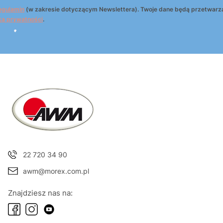
egulamin
(w zakresie dotyczącym Newslettera). Twoje dane będą przetwarz
ką prywatności
.
22 720 34 90
awm@morex.com.pl
Znajdziesz nas na: