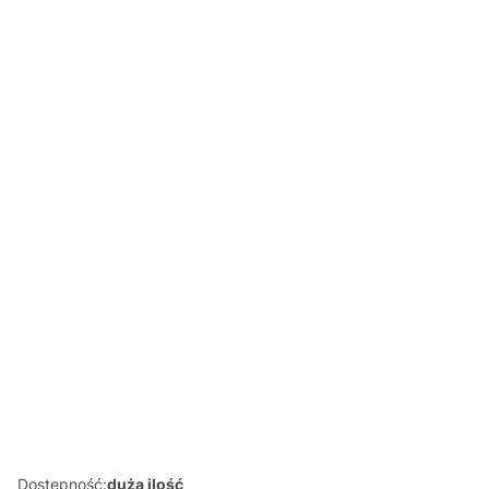
HISTORYJKI
HISTORYJKI
HISTORYJKI
HISTORYJKI
PODWÓRKOW
PODWÓRKOW
PODWÓRKOW
PODWÓRKOW
E KONIK
E PIESEK
E OWIECZKA
E KÓZKA
POMPONIK
URWISEK
KROPECZKA
ŁAKOMCZUSZ
KA
HISTORYJKI
PODWÓRKOW
E KOTEK
TRZPIOTEK
Dostępność:
duża ilość