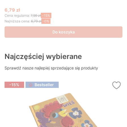
6,79 zł
Cena promocyjna
Cena regularna:
7,99 zł
-15%
Najniższa cena:
6,79 zł
-0%
Do koszyka
Najczęściej wybierane
Sprawdź nasze najlepiej sprzedające się produkty
-15%
Bestseller