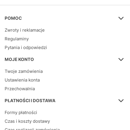
Linki w stopce
POMOC
Zwroty i reklamacje
Regulaminy
Pytania i odpowiedzi
MOJE KONTO
Twoje zamówienia
Ustawienia konta
Przechowalnia
PŁATNOŚCI I DOSTAWA
Formy płatności
Czas i koszty dostawy
Czas realizacji zamówienia