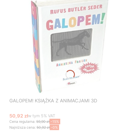
GALOPEM! KSIĄŻKA Z ANIMACJAMI 3D
50,92 zł
w tym %s VAT
w tym
5%
VAT
Cena promocyjna brutto
Cena regularna:
59,90 zł
-15%
Najniższa cena:
50,92 zł
-0%