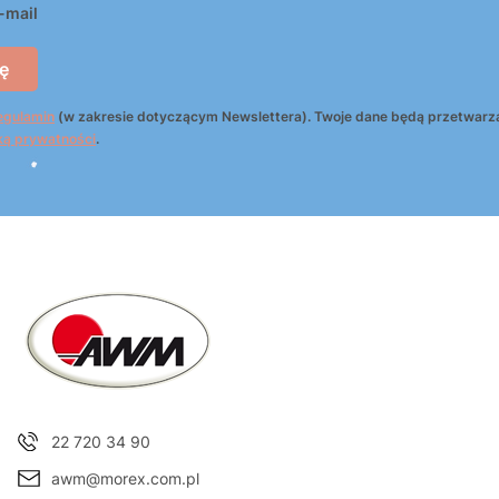
-mail
ę
egulamin
(w zakresie dotyczącym Newslettera). Twoje dane będą przetwarz
ką prywatności
.
22 720 34 90
awm@morex.com.pl