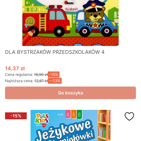
DLA BYSTRZAKÓW PRZEDSZKOLAKÓW 4
14,37 zł
Cena promocyjna
Cena regularna:
16,90 zł
-15%
Najniższa cena:
12,67 zł
--13%
Do koszyka
-15%