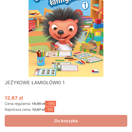
JEŻYKOWE ŁAMIGŁÓWKI 1
12,67 zł
Cena promocyjna
Cena regularna:
14,90 zł
-15%
Najniższa cena:
12,67 zł
-0%
Do koszyka