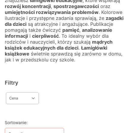
znajdziesz
łamigłówki edukacyjne
, które wspierają
rozwój koncentracji
,
spostrzegawczości
oraz
umiejętności rozwiązywania problemów
. Kolorowe
ilustracje i przystępne zadania sprawiają, że
zagadki
dla dzieci
są atrakcyjne i angażujące. Publikacje
pomagają także ćwiczyć
pamięć
,
analizowanie
informacji
i
cierpliwość
. To idealny wybór dla
rodziców i nauczycieli, którzy szukają
mądrych
książek edukacyjnych dla dzieci
.
Łamigłówki
książkowe
świetnie sprawdzą się zarówno w domu,
jak i w przedszkolu czy szkole.
Filtry
Cena
Koniec filtrów
Lista produktów
Sortowanie: