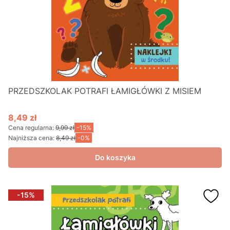
PRZEDSZKOLAK POTRAFI ŁAMIGŁÓWKI Z MISIEM
8,49 zł
Cena promocyjna
Cena regularna:
9,99 zł
-15%
Najniższa cena:
8,49 zł
-0%
Do koszyka
-15%