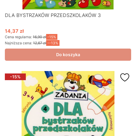
DLA BYSTRZAKÓW PRZEDSZKOLAKÓW 3
14,37 zł
Cena promocyjna
Cena regularna:
16,90 zł
-15%
Najniższa cena:
12,67 zł
--13%
Do koszyka
-15%