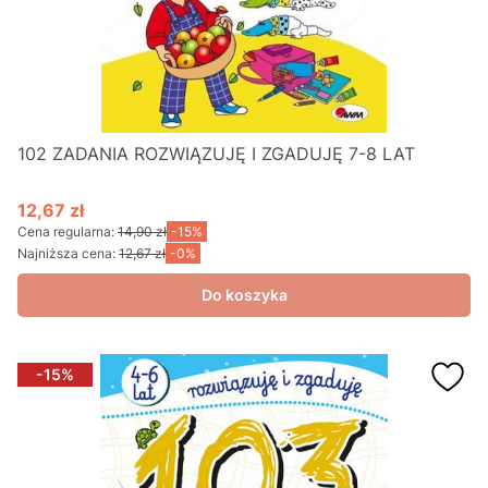
102 ZADANIA ROZWIĄZUJĘ I ZGADUJĘ 7-8 LAT
12,67 zł
Cena promocyjna
Cena regularna:
14,90 zł
-15%
Najniższa cena:
12,67 zł
-0%
Do koszyka
-15%