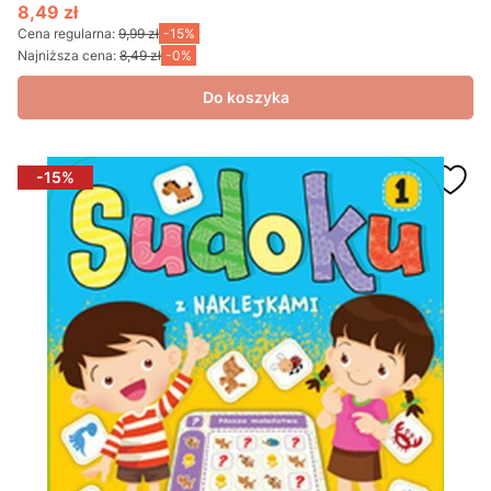
8,49 zł
Cena promocyjna
Cena regularna:
9,99 zł
-15%
Najniższa cena:
8,49 zł
-0%
Do koszyka
-15%