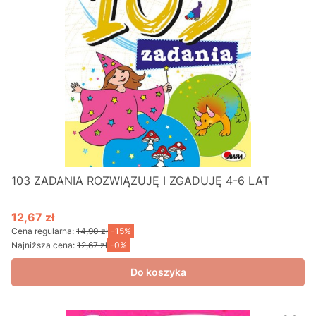
103 ZADANIA ROZWIĄZUJĘ I ZGADUJĘ 4-6 LAT
12,67 zł
Cena promocyjna
Cena regularna:
14,90 zł
-15%
Najniższa cena:
12,67 zł
-0%
Do koszyka