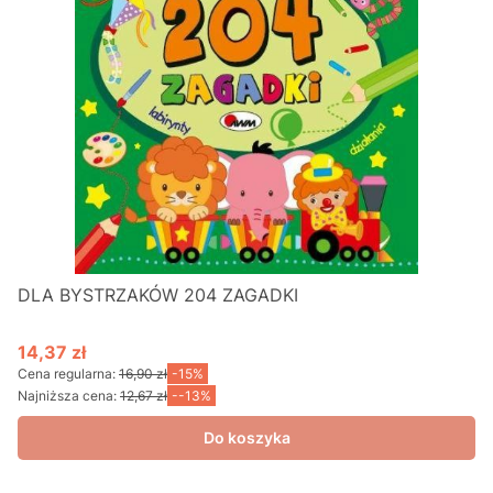
DLA BYSTRZAKÓW 204 ZAGADKI
14,37 zł
Cena promocyjna
Cena regularna:
16,90 zł
-15%
Najniższa cena:
12,67 zł
--13%
Do koszyka