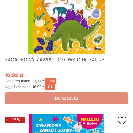
ZAGADKOWY ZAWRÓT GŁOWY DINOZAURY
16,92 zł
Cena promocyjna
Cena regularna:
19,90 zł
-15%
Najniższa cena:
16,92 zł
-0%
Do koszyka
-15%