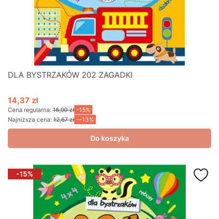
DLA BYSTRZAKÓW 202 ZAGADKI
14,37 zł
Cena promocyjna
Cena regularna:
16,90 zł
-15%
Najniższa cena:
12,67 zł
--13%
Do koszyka
-15%