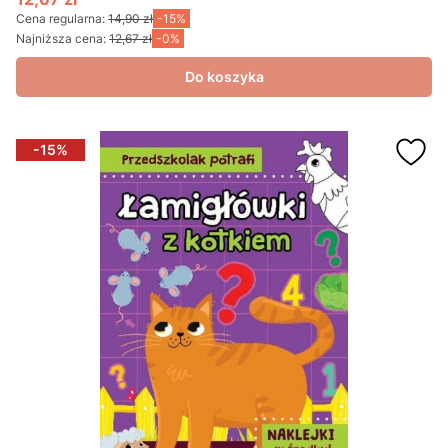
Cena promocyjna
Cena regularna:
14,90 zł
-15%
Najniższa cena:
12,67 zł
-0%
Do koszyka
-15%