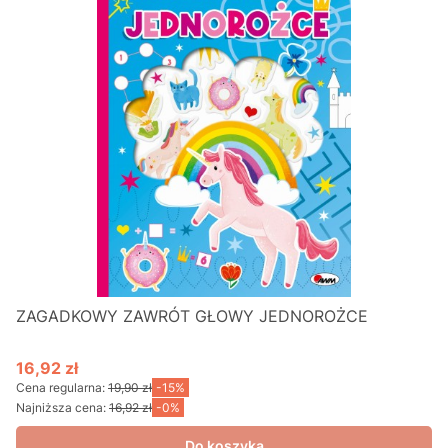
ZAGADKOWY ZAWRÓT GŁOWY JEDNOROŻCE
16,92 zł
Cena promocyjna
Cena regularna:
19,90 zł
-15%
Najniższa cena:
16,92 zł
-0%
Do koszyka