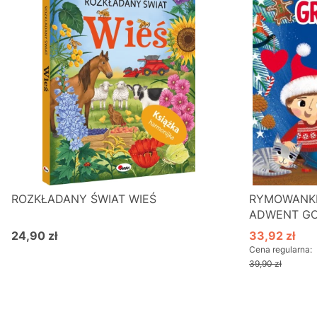
ROZKŁADANY ŚWIAT WIEŚ
RYMOWANKI
ADWENT G
24,90 zł
33,92 zł
Cena
Cena promo
Cena regularna:
39,90 zł
Do koszyka
D