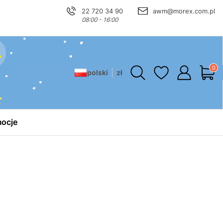
22 720 34 90
awm@morex.com.pl
08:00 - 16:00
Produ
polski
zł
ocje