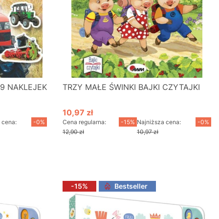
89 NAKLEJEK
TRZY MAŁE ŚWINKI BAJKI CZYTAJKI
10,97 zł
Cena promocyjna
 cena:
-0%
Cena regularna:
-15%
Najniższa cena:
-0%
12,90 zł
10,97 zł
-15%
Bestseller