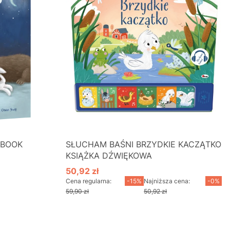
EBOOK
SŁUCHAM BAŚNI BRZYDKIE KACZĄTKO
KSIĄŻKA DŹWIĘKOWA
50,92 zł
Cena promocyjna
Cena regularna:
-15%
Najniższa cena:
-0%
59,90 zł
50,92 zł
Do koszyka