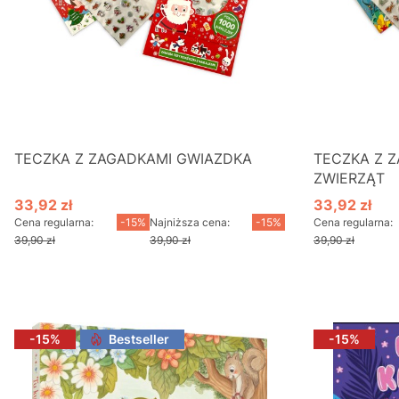
TECZKA Z ZAGADKAMI GWIAZDKA
TECZKA Z 
ZWIERZĄT
33,92 zł
33,92 zł
Cena promocyjna
Cena promo
Cena regularna:
-15%
Najniższa cena:
-15%
Cena regularna:
39,90 zł
39,90 zł
39,90 zł
Do koszyka
D
-15%
Bestseller
-15%