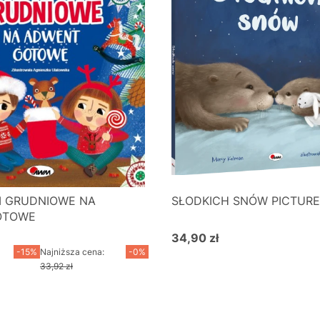
 GRUDNIOWE NA
SŁODKICH SNÓW PICTUR
OTOWE
34,90 zł
cyjna
Cena
-15%
Najniższa cena:
-0%
33,92 zł
o koszyka
Do koszyka