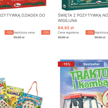
POZYTYWKĄ DZIADEK DO
ŚWIĘTA Z POZYTYWKĄ N
WIGILIJNA
84,92 zł
cyjna
Cena promocyjna
-15%
Najniższa cena:
-15%
Cena regularna:
-15%
Najniższa
99,90 zł
99,90 zł
99,90 zł
o koszyka
Do koszyka
-15%
Bestseller