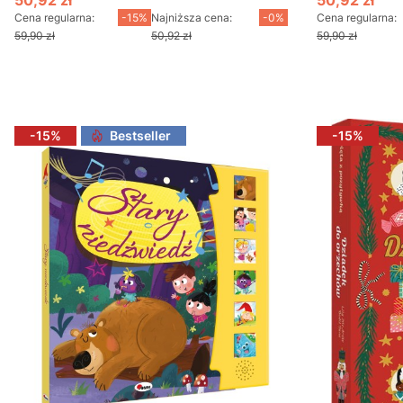
50,92 zł
50,92 zł
Cena promocyjna
Cena promo
Cena regularna:
-15%
Najniższa cena:
-0%
Cena regularna:
59,90 zł
50,92 zł
59,90 zł
Do koszyka
D
-15%
Bestseller
-15%