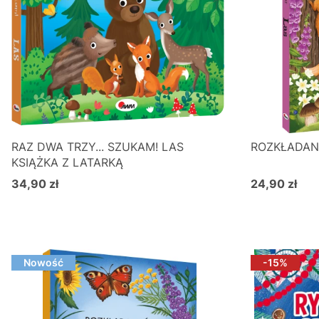
RAZ DWA TRZY... SZUKAM! LAS
ROZKŁADAN
KSIĄŻKA Z LATARKĄ
34,90 zł
24,90 zł
Cena
Cena
Do koszyka
D
Nowość
-15%