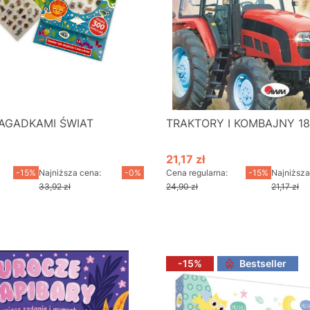
ZAGADKAMI ŚWIAT
TRAKTORY I KOMBAJNY 1
21,17 zł
cyjna
Cena promocyjna
-15%
Najniższa cena:
-0%
Cena regularna:
-15%
Najniższa
33,92 zł
24,90 zł
21,17 zł
o koszyka
Do koszyka
-15%
Bestseller