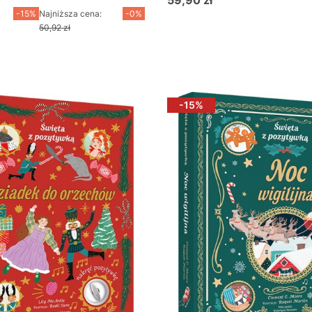
59,90 zł
cyjna
Cena
-15%
Najniższa cena:
-0%
50,92 zł
o koszyka
Do koszyka
-15%