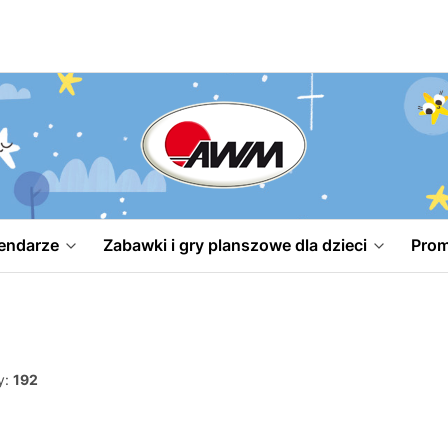
endarze
Zabawki i gry planszowe dla dzieci
Prom
y:
192