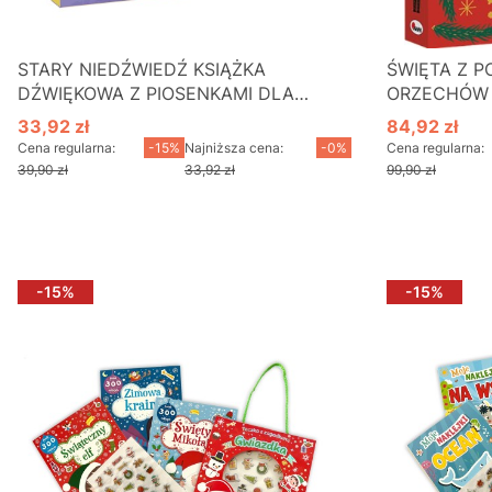
STARY NIEDŹWIEDŹ KSIĄŻKA
ŚWIĘTA Z 
DŹWIĘKOWA Z PIOSENKAMI DLA
ORZECHÓW
DZIECI
33,92 zł
84,92 zł
Cena promocyjna
Cena promo
Cena regularna:
-15%
Najniższa cena:
-0%
Cena regularna:
39,90 zł
33,92 zł
99,90 zł
D
-15%
-15%