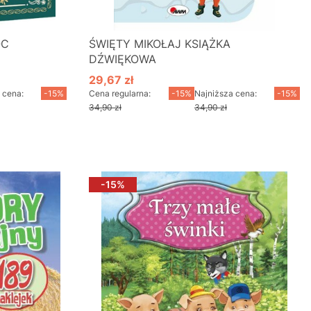
OC
ŚWIĘTY MIKOŁAJ KSIĄŻKA
DŹWIĘKOWA
29,67 zł
Cena promocyjna
 cena:
-15%
Cena regularna:
-15%
Najniższa cena:
-15%
34,90 zł
34,90 zł
Do koszyka
-15%