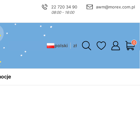
22 720 34 90
awm@morex.com.pl
08:00 - 16:00
Produ
polski
zł
ocje