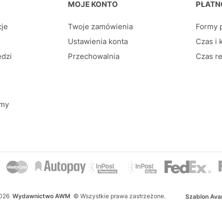
pce
MOJE KONTO
PŁATN
cje
Twoje zamówienia
Formy p
Ustawienia konta
Czas i 
edzi
Przechowalnia
Czas re
rmy
026
Wydawnictwo AWM
© Wszystkie prawa zastrzeżone.
Szablon Ava