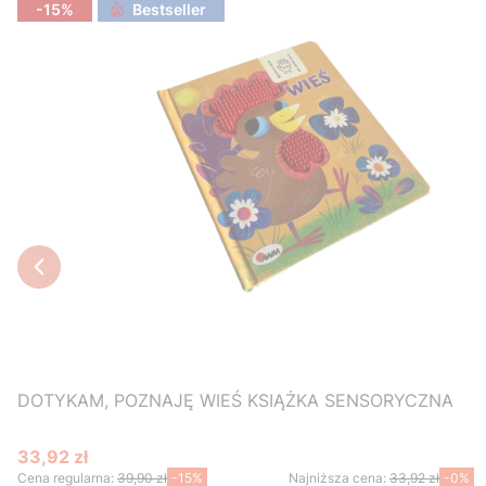
-15%
Bestseller
DOTYKAM, POZNAJĘ WIEŚ KSIĄŻKA SENSORYCZNA
33,92 zł
Cena promocyjna
Cena regularna:
39,90 zł
-15%
Najniższa cena:
33,92 zł
-0%