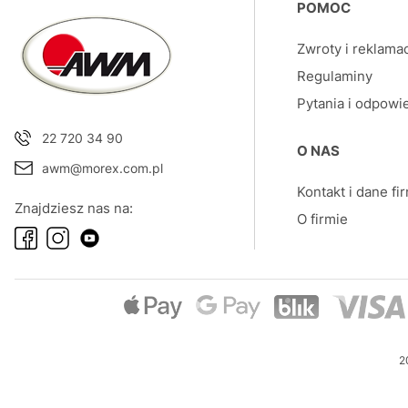
Linki w sto
POMOC
Zwroty i reklama
Regulaminy
Pytania i odpowi
22 720 34 90
O NAS
awm@morex.com.pl
Kontakt i dane fi
Znajdziesz nas na:
O firmie
2